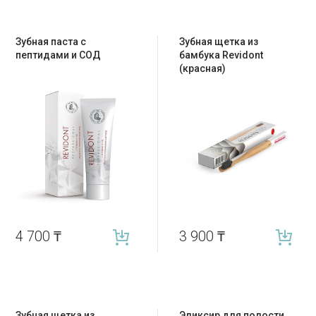
Зубная паста с
Зубная щетка из
пептидами и СОД
бамбука Revidont
(красная)
4 700
₸
3 900
₸
Зубная щетка из
Эликсир для полости