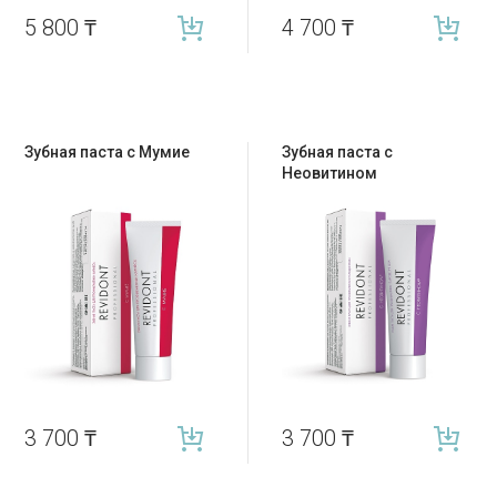
5 800
₸
4 700
₸
Зубная паста с Мумие
Зубная паста с
Неовитином
3 700
₸
3 700
₸