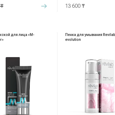
0
₸
13 600
₸
ской для лица «M-
Пенка для умывания Revila
er»
evolution