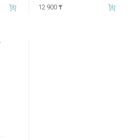
12 900
₸
b