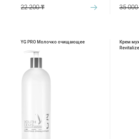
22 200
₸
35 00
YG PRO Молочко очищающее
Крем муж
Revitaliz