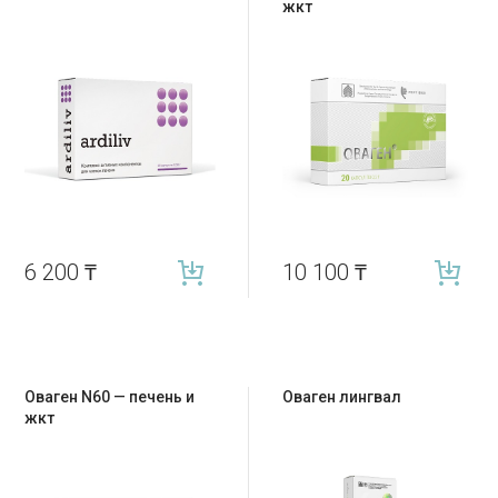
жкт
6 200
₸
10 100
₸
Оваген N60 — печень и
Оваген лингвал
жкт