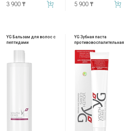
3 900
₸
5 900
₸
YG Бальзам для волос с
YG Зубная паста
пептидами
противовоспалительная