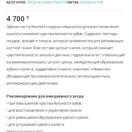
КАТЕГОРИЯ:
УХОД ЗА ПОЛОСТЬЮ РТА
МЕТКА:
ПОЛОСТЬ РТА
4 700
₸
Зубная паста
Revidont создана специально
для восстановления
эмали и снижения чувствительности зубов.
Содержит пептиды
сосудов, хрящей и тимуса, которые применяются для регенерации
костной ткани. В ее составе цитрат калия, который снижает
чувствительность эмали и дентина, гидроксиапатит, отвечающий
за реминерализацию, цитрат цинка, замедляющий образование
зубного налета, наддесневого камня, комплекс «Неовитин»
обладающий противовоспалительным, антиоксидантным,
регенерирующим действием.
Рекомендована для ежедневного ухода:
• при повышенной чувствительности зубов;
• для восстановления и укрепления эмали;
• для уменьшения образования зубного камня;
• для устранения зубного налета.
Форма выпуска: 64 г