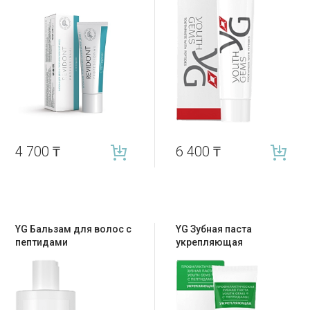
4 700
₸
6 400
₸
YG Бальзам для волос с
YG Зубная паста
пептидами
укрепляющая