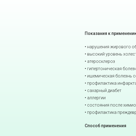
Показания к применени
• нарушения жирового о
• высокий уровень холес
• атеросклероз
• гипертоническая болез
• ишемическая болезнь с
• профилактика инфаркта
• сахарный диабет
• аллергии
• состояния после хими
• профилактика преждев
Способ применения