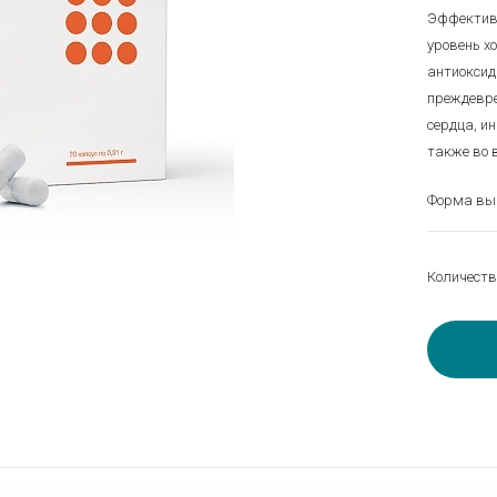
Эффективн
уровень х
антиоксид
преждевре
сердца, и
также во 
Форма выпу
Количеств