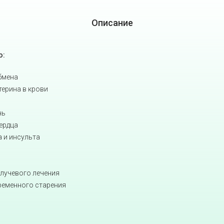
Описание
ю:
бмена
терина в крови
нь
ердца
 и инсульта
олучевого лечения
ременного старения