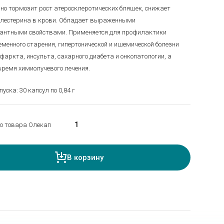
о тормозит рост атеросклеротических бляшек, снижает
олестерина в крови. Обладает выраженными
антными свойствами. Применяется для профилактики
менного старения, гипертонической и ишемической болезни
нфаркта, инсульта, сахарного диабета и онкопатологии, а
время химиолучевого лечения.
ска: 30 капсул по 0,84 г
о товара Олекап
В корзину