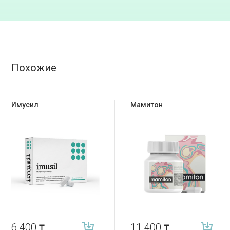
Похожие
Имусил
Мамитон
6 400
₸
11 400
₸