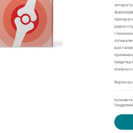
аппарата:
фармацевт
препараты
редких сл
гликозам
поливален
восстанов
применен
предотвра
основных 
Форма выпу
Количеств
Хондромик