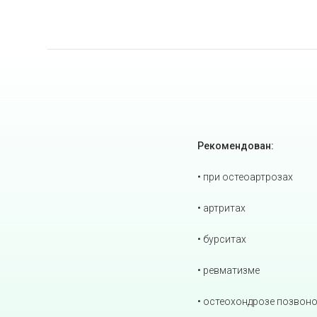
Рекомендован:
• при остеоартрозах
• артритах
• бурситах
• ревматизме
• остеохондрозе позвон