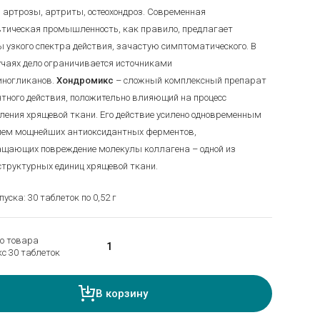
 артрозы, артриты, остеохондроз. Современная
ическая промышленность, как правило, предлагает
 узкого спектра действия, зачастую симптоматического. В
учаях дело ограничивается источниками
иногликанов.
Хондромикс
– сложный комплексный препарат
тного действия, положительно влияющий на процесс
ления хрящевой ткани. Его действие усилено одновременным
ием мощнейших антиоксидантных ферментов,
щающих повреждение молекулы коллагена – одной из
структурных единиц хрящевой ткани.
ска: 30 таблеток по 0,52 г
о товара
с 30 таблеток
В корзину