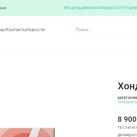
ане
ПРОДУКЦИЯ
НОВОСТИ
ВИДЕО
СОТРУДНИ
нас
Контакты
Новости
Хон
КАТЕГОРИЯ
ПРЕПАРАТ
8 90
По статис
дегенерат