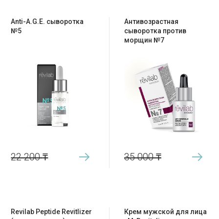
Anti-A.G.E. cыворотка
Антивозрастная
№5
сыворотка против
морщин №7
22 200
₸
35 000
₸
Revilab Peptide Revitlizer
Крем мужской для лица