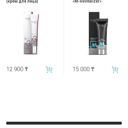
(крем для лица)
«M-Revitalizer»
12 900
₸
15 000
₸