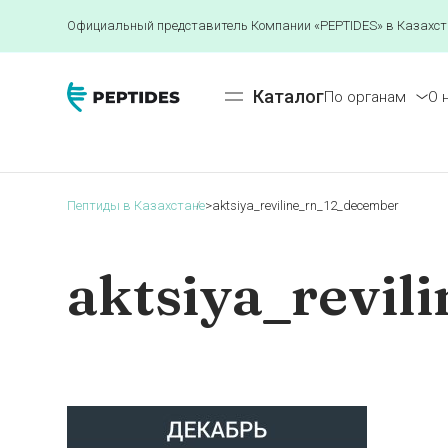
Официальный представитель Компании «PEPTIDES» в Казахст
Каталог
По органам
О 
Пептиды в Казахстане
>
aktsiya_reviline_rn_12_december
aktsiya_revi