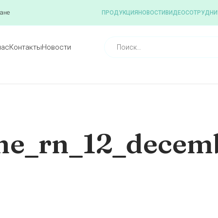
ане
ПРОДУКЦИЯ
НОВОСТИ
ВИДЕО
СОТРУДНИ
нас
Контакты
Новости
line_rn_12_decem