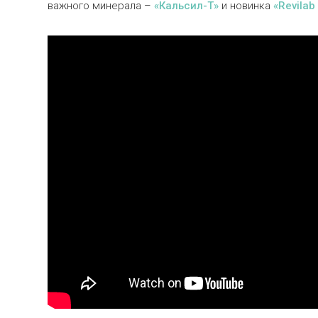
важного минерала –
«Кальсил-Т»
и новинка
«Revilab