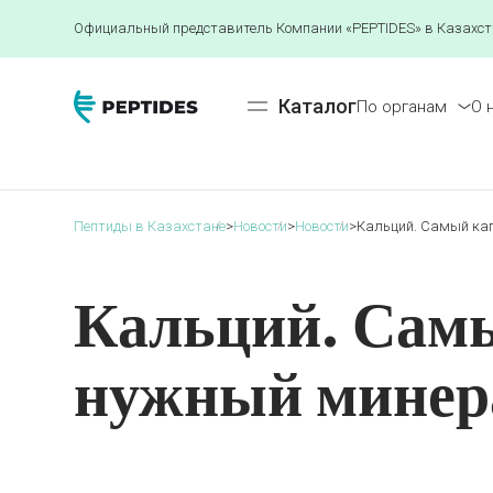
Официальный представитель Компании «PEPTIDES» в Казахст
Каталог
По органам
О 
Пептиды в Казахстане
>
Новости
>
Новости
>
Кальций. Самый кап
Кальций. Самы
нужный минера