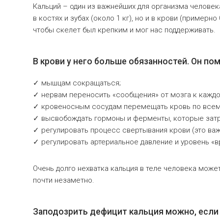
Кальций – один из важнейших для организма челове
в костях и зубах (около 1 кг), но и в крови (примерно
чтобы скелет был крепким и мог нас поддерживать.
В крови у него больше обязанностей. Он пом
✓ мышцам сокращаться;
✓ нервам переносить «сообщения» от мозга к каждой
✓ кровеносным сосудам перемещать кровь по всему
✓ высвобождать гормоны и ферменты, которые затр
✓ регулировать процесс свертывания крови (это важ
✓ регулировать артериальное давление и уровень «в
Очень долго нехватка кальция в теле человека може
почти незаметно.
Заподозрить дефицит кальция можно, если 