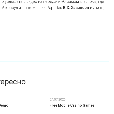
о услышать в видео из передачи «О самом главном», где
ый консультант компании Peptides
В.Х. Хавинсон
и д.м.н.,
тересно
24.07.2026
 Demo
Free Mobile Casino Games