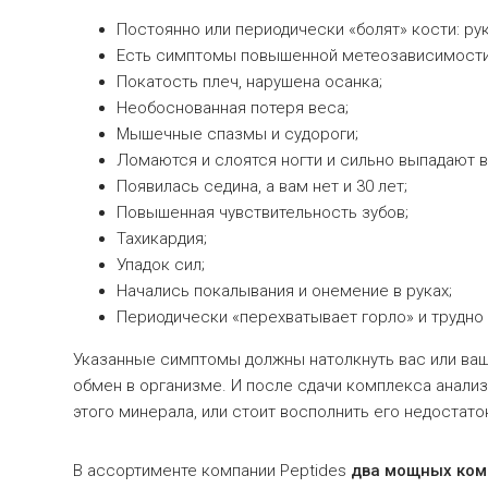
Постоянно или периодически «болят» кости: рук
Есть симптомы повышенной метеозависимости
Покатость плеч, нарушена осанка;
Необоснованная потеря веса;
Мышечные спазмы и судороги;
Ломаются и слоятся ногти и сильно выпадают 
Появилась седина, а вам нет и 30 лет;
Повышенная чувствительность зубов;
Тахикардия;
Упадок сил;
Начались покалывания и онемение в руках;
Периодически «перехватывает горло» и трудно 
Указанные симптомы должны натолкнуть вас или ва
обмен в организме. И после сдачи комплекса анализо
этого минерала, или стоит восполнить его недостат
В ассортименте компании Peptides
два мощных ком