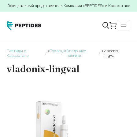
Официальный представитель Компании «PEPTIDES» в Казахстане
Пептиды в
>
Товары
>
Владоникс
>
vladonix-
Казахстане
лингвал
lingval
vladonix-lingval