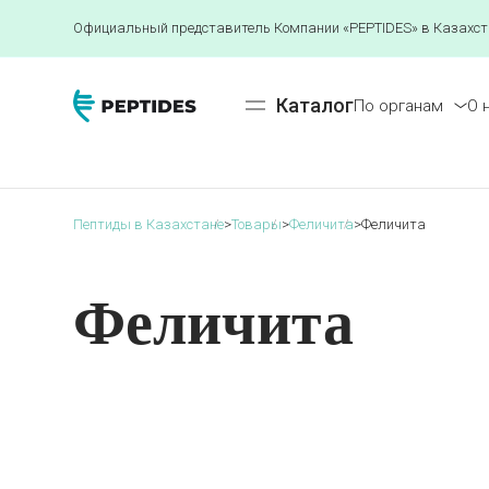
Официальный представитель Компании «PEPTIDES» в Казахст
Каталог
По органам
О 
Пептиды в Казахстане
>
Товары
>
Феличита
>
Феличита
Феличита