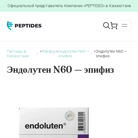
Официальный представитель Компании «PEPTIDES» в Казахстане
Пептиды в
>
Товары
>
Эндолутен N60 —
>
Эндолутен N60 —
Казахстане
эпифиз
эпифиз
Эндолутен N60 — эпифиз