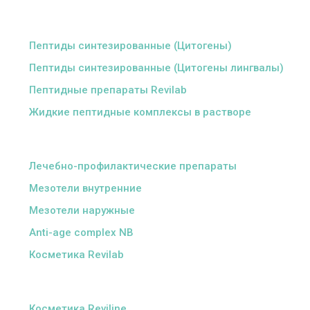
ᅠ
Пептиды синтезированные (Цитогены)
Пептиды синтезированные (Цитогены лингвалы)
Пептидные препараты Revilab
Жидкие пептидные комплексы в растворе
ᅠ
Лечебно-профилактические препараты
Мезотели внутренние
Мезотели наружные
Anti-age complex NB
Косметика Revilab
ᅠ
Косметика Reviline