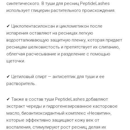
синтетического. В туши для ресниц PeptideLashes
использует глицерин растительного происхождения.
✔ Циклопентасилоксан и циклометикон после
испарения оставляют на ресницах легкую
водоотталкивающую защитную пленку, которая придает
ресницам шелковистость и препятствует их слипанию,
облегчая расчесывание и разделение с помощью
щеточки.
✔ Цетиловый спирт — антисептик для туши и ее
растворитель.
✔ Также в состав туши PeptideLashes добавляют
экстракт череды и гидрогенезированное касторовое
масло, биоантиоксидантный комплекс «Неовитин»,
которые эффективно защищают кожу век от
воспаления, стимулируют рост ресниц, делая их