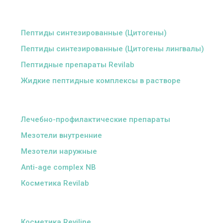
ᅠ
Пептиды синтезированные (Цитогены)
Пептиды синтезированные (Цитогены лингвалы)
Пептидные препараты Revilab
Жидкие пептидные комплексы в растворе
ᅠ
Лечебно-профилактические препараты
Мезотели внутренние
Мезотели наружные
Anti-age complex NB
Косметика Revilab
ᅠ
Косметика Reviline