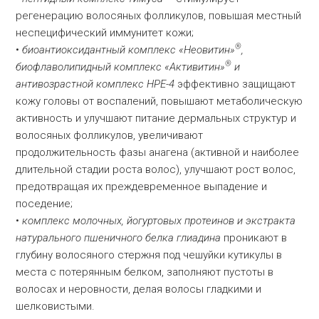
регенерацию волосяных фолликулов, повышая местный
неспецифический иммунитет кожи;
®
•
биоантиоксидантный комплекс «Неовитин»
,
®
биофлаволипидный комплекс «Активитин»
и
антивозрастной комплекс HPE-4
эффективно защищают
кожу головы от воспалений, повышают метаболическую
активность и улучшают питание дермальных структур и
волосяных фолликулов, увеличивают
продолжительность фазы анагена (активной и наиболее
длительной стадии роста волос), улучшают рост волос,
предотвращая их преждевременное выпадение и
поседение;
•
комплекс молочных, йогуртовых протеинов и экстракта
натурального пшеничного белка глиадина
проникают в
глубину волосяного стержня под чешуйки кутикулы в
места с потерянным белком, заполняют пустоты в
волосах и неровности, делая волосы гладкими и
шелковистыми.