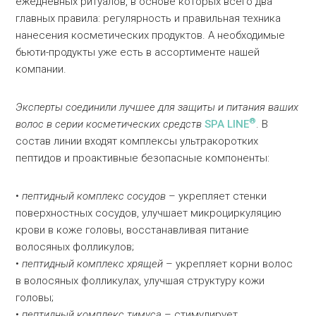
ежедневных ритуалов, в основе которых всего два
главных правила: регулярность и правильная техника
нанесения косметических продуктов. А необходимые
бьюти-продукты уже есть в ассортименте нашей
компании.
Эксперты соединили лучшее для защиты и питания ваших
®
волос в серии косметических средств
SPA LINE
. В
состав линии входят комплексы ультракоротких
пептидов и проактивные безопасные компоненты:
•
пептидный комплекс сосудов
– укрепляет стенки
поверхностных сосудов, улучшает микроциркуляцию
крови в коже головы, восстанавливая питание
волосяных фолликулов;
•
пептидный комплекс хрящей
– укрепляет корни волос
в волосяных фолликулах, улучшая структуру кожи
головы;
•
пептидный комплекс тимуса
– стимулирует