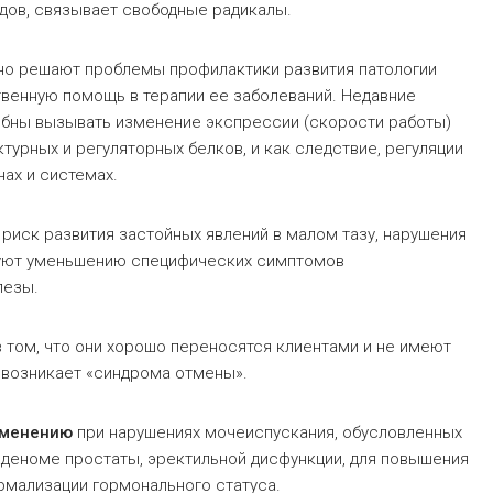
дов, связывает свободные радикалы.
шно решают проблемы профилактики развития патологии
енную помощь в терапии ее заболеваний. Недавние
обны вызывать изменение экспрессии (скорости работы)
ктурных и регуляторных белков, и как следствие, регуляции
ах и системах.
риск развития застойных явлений в малом тазу, нарушения
твуют уменьшению специфических симптомов
лезы.
 том, что они хорошо переносятся клиентами и не имеют
 возникает «синдрома отмены».
именению
при нарушениях мочеиспускания, обусловленных
аденоме простаты, эректильной дисфункции, для повышения
рмализации гормонального статуса.