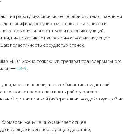
9
.
шающий работу мужской мочеполовой системы, важными
ексы эпифиза, сосудистой стенки, семенников и
нного гормонального статуса и половых функций.
нитин, цинк оказывают выраженное нормализующее
ышают эластичность сосудистых стенок.
vilab ML07 можно подключив препарат трансдермального
тидов ―
ПК-9
.
дов, мозга и печени, а также биоантиоксидантный
ов позволяет восстанавливать работу органов
анной органотропной (избирательно воздействующей на
з биомассы женьшеня, оказывает общее
одулирующее и регенерирующее действие,