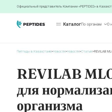
Официальный представитель Компании «PEPTIDES» в Казахст
Каталог
По органам
О 
Пептиды в Казахстане
>
Новости
>
Новости
>
Статьи
>
REVILAB ML
REVILAB ML07
для нормализа
организма