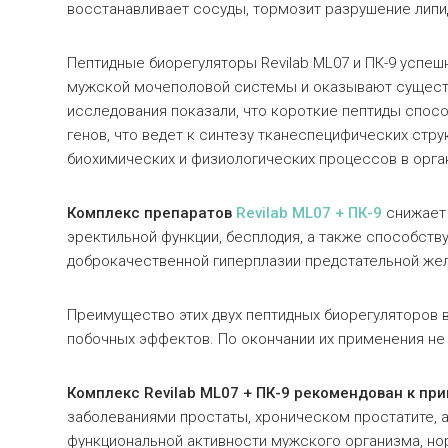
восстанавливает сосуды, тормозит разрушение липи
Пептидные биорегуляторы Revilab ML07 и ПК-9 успе
мужской мочеполовой системы и оказывают существ
исследования показали, что короткие пептиды спос
генов, что ведет к синтезу тканеспецифических стру
биохимических и физиологических процессов в орган
Комплекс препаратов
Revilab
ML
07
+ ПК-9
снижает 
эректильной функции, бесплодия, а также способс
доброкачественной гиперплазии предстательной же
Преимущество этих двух пептидных биорегуляторов в
побочных эффектов. По окончании их применения не
Комплекс Revilab ML07 + ПК-9 рекомендован к пр
заболеваниями простаты, хроническом простатите, 
функциональной активности мужского организма, но