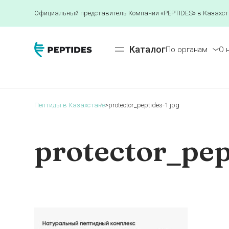
Официальный представитель Компании «PEPTIDES» в Казахст
Каталог
По органам
О 
Пептиды в Казахстане
>
protector_peptides-1.jpg
protector_pep