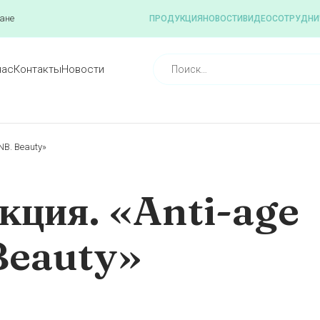
ане
ПРОДУКЦИЯ
НОВОСТИ
ВИДЕО
СОТРУДНИ
нас
Контакты
Новости
NB. Beauty»
кция. «Anti-age
Beauty»