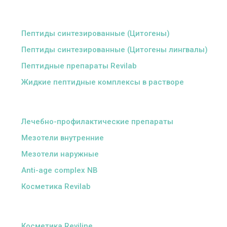
ᅠ
Пептиды синтезированные (Цитогены)
Пептиды синтезированные (Цитогены лингвалы)
Пептидные препараты Revilab
Жидкие пептидные комплексы в растворе
ᅠ
Лечебно-профилактические препараты
Мезотели внутренние
Мезотели наружные
Anti-age complex NB
Косметика Revilab
ᅠ
Косметика Reviline