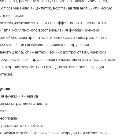
 яичников, регулируют процессы метаболизма в яичниках,
уют созреванию яйцеклеток, восстанавливают циклическую
сть яичников.
ческом изучении установлена эффективность препарата
н” для комплексного восстановления функции женской
ивной системы при патологических состояниях различного
 том числе при гипофункции яичников, нарушении
ьного цикла, климактерических расстройствах, женском
, обусловленном нарушениями гормонального статуса, а также
н старших возрастных групп для оптимизации функции
истемы.
ован:
ия функции яичников
ия менструального цикла
риоз
бесплодие
ерические расстройства
зависимые заболевания женской репродуктивной системы