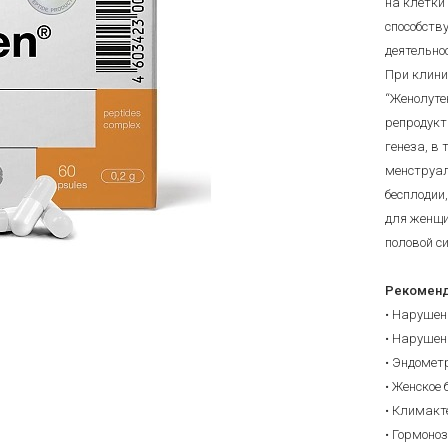
на клетки
способств
деятельно
При клини
“Женолуте
репродукт
генеза, в
менструал
бесплодии
для женщи
половой с
Рекоменд
• Нарушен
• Нарушен
• Эндомет
• Женское 
• Климакт
• Гормоно