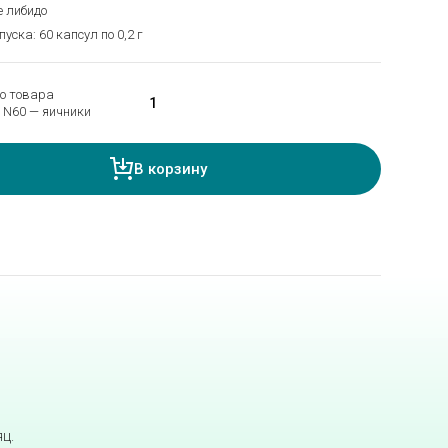
е либидо
ска: 60 капсул по 0,2 г
о товара
 N60 — яичники
В корзину
ц.