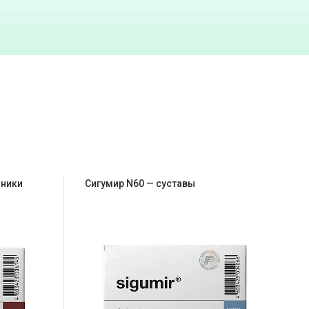
чники
Сигумир N60 — суставы