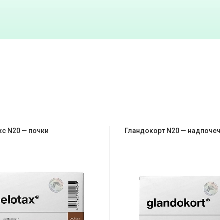
с N20 — почки
Гландокорт N20 — надпоче