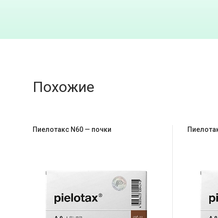
Похожие
Пиелотакс N60 — почки
Пиелотак