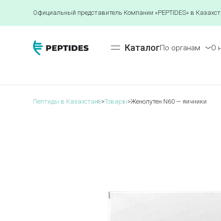
Официальный представитель Компании «PEPTIDES» в Казахст
Каталог
По органам
О 
Пептиды в Казахстане
>
Товары
>
Женолутен N60 — яичники