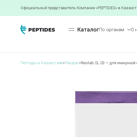
Официальный представитель Компании «PEPTIDES» в Казахст
Каталог
По органам
О 
Пептиды в Казахстане
>
Товары
>
Revilab SL 03 — для иммунной