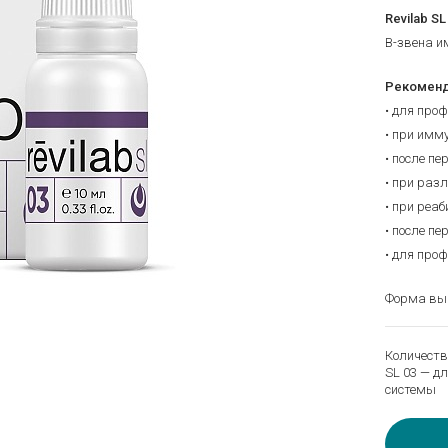
Revilab SL
В-звена и
Рекоменд
• для про
• при имм
• после п
• при раз
• при реа
• после п
• для про
Форма вып
Количеств
SL 03 — д
системы