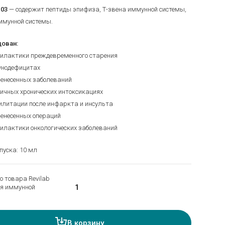
 03
— содержит пептиды эпифиза, Т-звена иммунной системы,
ммунной системы.
ован:
филактики преждевременного старения
унодефицитах
еренесенных заболеваний
личных хронических интоксикациях
билитации после инфаркта и инсульта
еренесенных операций
филактики онкологических заболеваний
уска: 10 мл
о товара Revilab
ля иммунной
В корзину