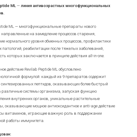
eptide МL
—
линия антивозрастных многофункциональных
ов.
eptide МL — многофункциональные препараты нового
, направленные на замедление процессов старения,
ие нормального уровня обменных процессов, профилактики
 патологий, реабилитации после тяжелых заболеваний,
сть которых заключается в принципе действия all-in-one.
ое действие Revilab Peptide МL обусловлено
нологичной формулой: каждый из 9 препаратов содержит
 синтезированных пептидов, оказывающих более быстрый
 различные системы организма, запуская функцию
ления внутренних органов, уникальные растительные
ы, оказывающие мощное антиоксидантное и anti-age действие
сы витаминов, играющие важную роль в поддержании
ой работы иммунитета.
ован: