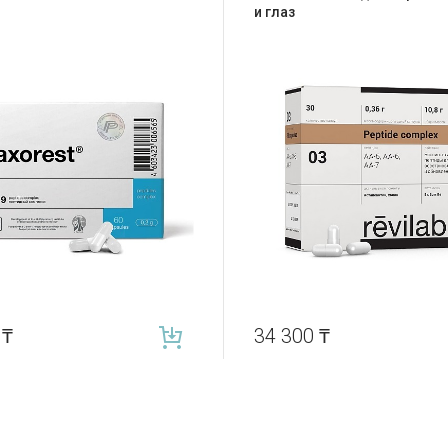
и глаз
0
₸
34 300
₸