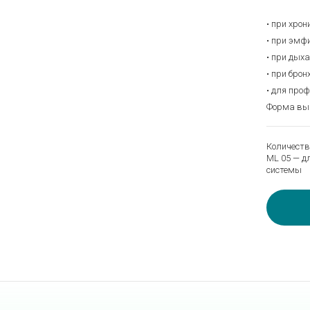
• при хрон
• при эмф
• при дых
• при бро
• для про
Форма выпу
Количеств
ML 05 — д
системы