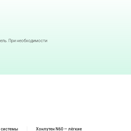
дель. При необходимости
й системы
Хонлутен N60 — лёгкие