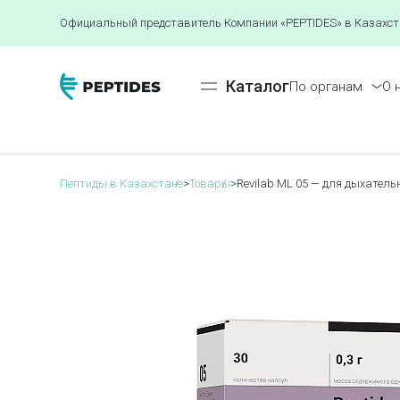
Официальный представитель Компании «PEPTIDES» в Казахст
Каталог
По органам
О 
Пептиды в Казахстане
>
Товары
>
Revilab ML 05 — для дыхатель