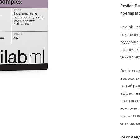
Revilab P
препарат
Revilab P
поколения
поддержан
различных
уникально
Эффективн
высокотех
целый ряд
эффект на
восстанов
компонент
и комплек
оптимальн
Рекоменд