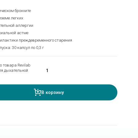
ическом бронхите
иземе легких
ательной аллергии
нхиальной астме
филактики преждевременного старения
ска: 30 капсул по 0,3 г
о товара Revilab
ля дыхательной
В корзину