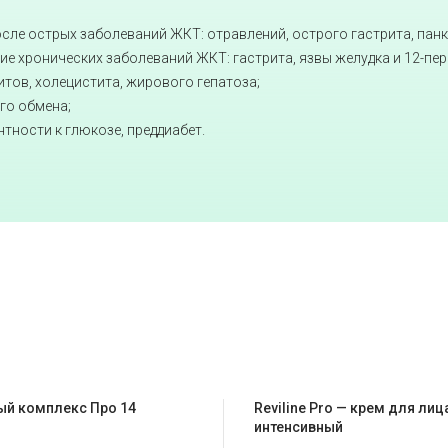
сле острых заболеваний ЖКТ: отравлений, острого гастрита, панкр
ие хронических заболеваний ЖКТ: гастрита, язвы желудка и 12-пер
итов, холецистита, жирового гепатоза;
го обмена;
тности к глюкозе, преддиабет.
ый комплекс Про 14
Reviline Pro — крем для лиц
интенсивный