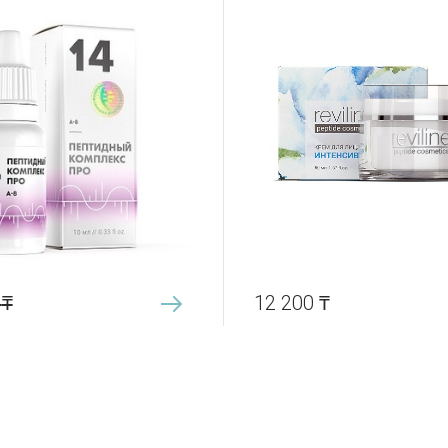
0
₸
12 200
₸