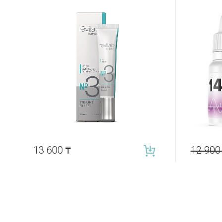
13 600
₸
12 90