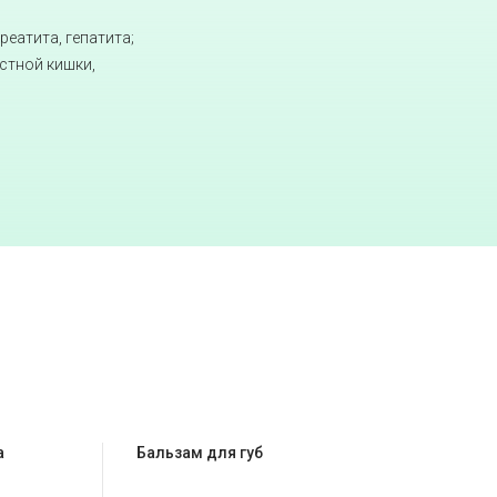
еатита, гепатита;
стной кишки,
а
Бальзам для губ