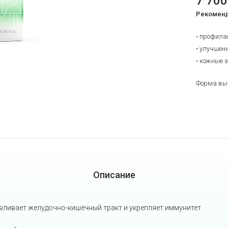
7 70
Рекоменд
• профила
• улучшен
• кожные 
Форма вып
Описание
вливает желудочно-кишечный тракт и укрепляет иммунитет.