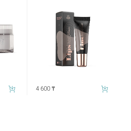
4 600
₸