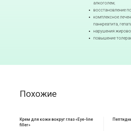
алкоголем;
восстановление по
комплексное лечен
панкреатита, гепат
нарушения жирово
повышение толеран
Похожие
Крем для кожи вокруг глаз «Eye-line
Пептидн
filler»