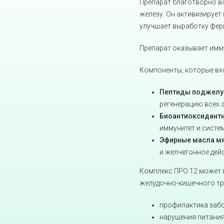
Препарат благотворно во
железу. Он активизирует
улучшает выработку ферм
Препарат оказывает им
Компоненты, которые вхо
Пептиды поджелудо
регенерацию всех э
Биоантиоксидантн
иммунитет и систе
Эфирные масла мя
и желчегонное дей
Комплекс ПРО 12 может 
желудочно-кишечного тра
профилактика заб
нарушения питания