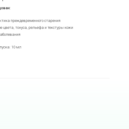
0
ован:
ктика преждевременного старения
ие цвета, тонуса, рельефа и текстуры кожи
заболевания
уска: 10 мл