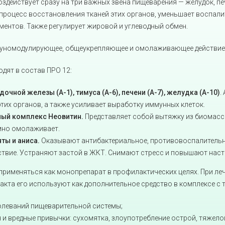
здействует сразу на три важных звена пищеварения — желудок, п
 процесс восстановления тканей этих органов, уменьшает воспал
ентов. Также регулирует жировой и углеводный обмен.
муномодулирующее, общеукрепляющее и омолаживающее действие
дят в состав ПРО 12:
чной железы (А-1), тимуса (А-6), печени (А-7), желудка (А-10)
.
тих органов, а также усиливает выработку иммунных клеток.
ый комплекс Неовитин.
Представляет собой вытяжку из биомасс
мно омолаживает.
ты и аниса.
Оказывают антибактериальное, противовоспалитель
ствие. Устраняют застой в ЖКТ. Снимают стресс и повышают наст
применяться как монопрепарат в профилактических целях. При ле
кта его используют как дополнительное средство в комплексе с 
олеваний пищеварительной системы;
 и вредные привычки: сухомятка, злоупотребление острой, тяжело