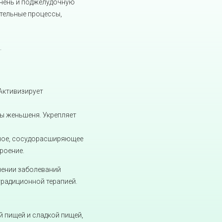
ечень и поджелудочную
ительные процессы,
.
 Активизирует
ы женьшеня. Укрепляет
ное, сосудорасширяющее
роение.
чении заболеваний
традиционной терапией.
й пищей и сладкой пищей,