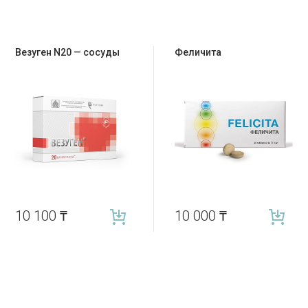
Везуген N20 — сосуды
Феличита
10 100
₸
10 000
₸