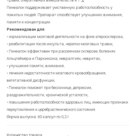
травм, оперативных вмешательств и т. д.
Пинеалон поддерживает умственную работоспособность у
пожилых людей. Препарат способствует улучшению внимания,
памяти и концентрации.
Рекомендован для:
• нормализации мозговой деятельности на фоне атеросклероза,
• реабилитации после инсульта, черепно-мозговых травм,
• Пинеалон эффективен при рассеянном склерозе, болезнях
Альцгеймера и Паркинсона, невралгиях, невритах,
• улучшения памяти, внимания,
• лечения недостаточности мозгового кровообращения,
вегетативной дисфункции,
• Пинеалон поможет при бессоннице, депрессии,
раздражительности, хронической усталости,
• повышения работоспособности здоровых лиц, имеющих признаки
переутомления и церебрастенического состояния.
Форма выпуска: 60 капсул по 0,2 г
Количество товара