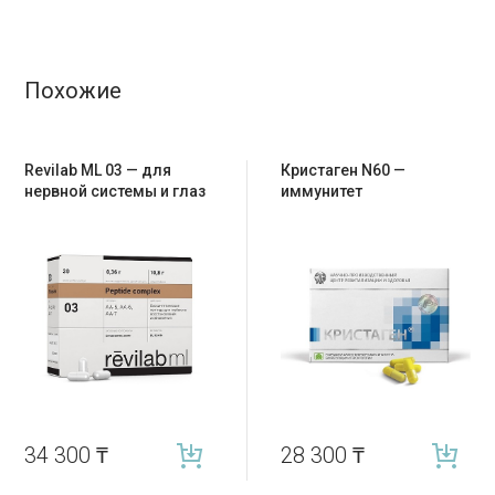
Похожие
Revilab ML 03 — для
Кристаген N60 —
нервной системы и глаз
иммунитет
34 300
₸
28 300
₸