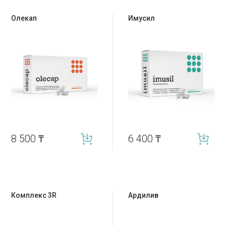
Олекап
Имусил
8 500
₸
6 400
₸
Комплекс 3R
Ардилив