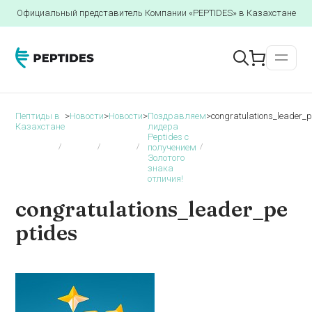
Официальный представитель Компании «PEPTIDES» в Казахстане
Пептиды в
>
Новости
>
Новости
>
Поздравляем
>
congratulations_leader_
Казахстане
лидера
Peptides с
получением
Золотого
знака
отличия!
congratulations_leader_pe
ptides