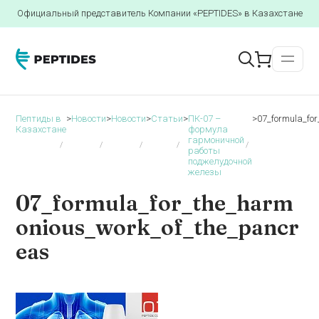
Официальный представитель Компании «PEPTIDES» в Казахстане
Пептиды в
>
Новости
>
Новости
>
Статьи
>
ПК-07 –
>
07_formula_fo
Казахстане
формула
гармоничной
работы
поджелудочной
железы
07_formula_for_the_harm
onious_work_of_the_pancr
eas