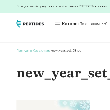
Официальный представитель Компании «PEPTIDES» в Казахст
Каталог
По органам
О 
Пептиды в Казахстане
>
new_year_set_08.jpg
new_year_set