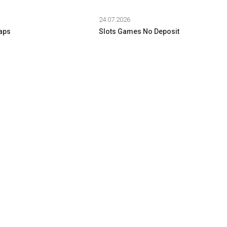
24.07.2026
raps
Slots Games No Deposit