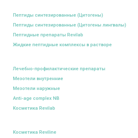
ᅠ
Пептиды синтезированные (Цитогены)
Пептиды синтезированные (Цитогены лингвалы)
Пептидные препараты Revilab
Жидкие пептидные комплексы в растворе
ᅠ
Лечебно-профилактические препараты
Мезотели внутренние
Мезотели наружные
Anti-age complex NB
Косметика Revilab
ᅠ
Косметика Reviline