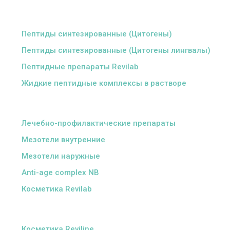
ᅠ
Пептиды синтезированные (Цитогены)
Пептиды синтезированные (Цитогены лингвалы)
Пептидные препараты Revilab
Жидкие пептидные комплексы в растворе
ᅠ
Лечебно-профилактические препараты
Мезотели внутренние
Мезотели наружные
Anti-age complex NB
Косметика Revilab
ᅠ
Косметика Reviline