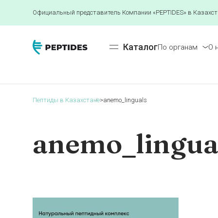
Официальный представитель Компании «PEPTIDES» в Казахст
Каталог
По органам
О 
Пептиды в Казахстане
>
anemo_linguals
anemo_lingua