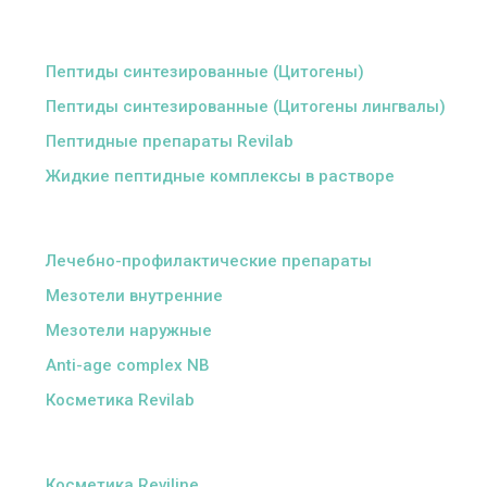
ᅠ
Пептиды синтезированные (Цитогены)
Пептиды синтезированные (Цитогены лингвалы)
Пептидные препараты Revilab
Жидкие пептидные комплексы в растворе
ᅠ
Лечебно-профилактические препараты
Мезотели внутренние
Мезотели наружные
Anti-age complex NB
Косметика Revilab
ᅠ
Косметика Reviline