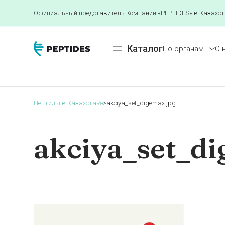
Официальный представитель Компании «PEPTIDES» в Казахст
Каталог
По органам
О 
Пептиды в Казахстане
>
akciya_set_digemax.jpg
akciya_set_d