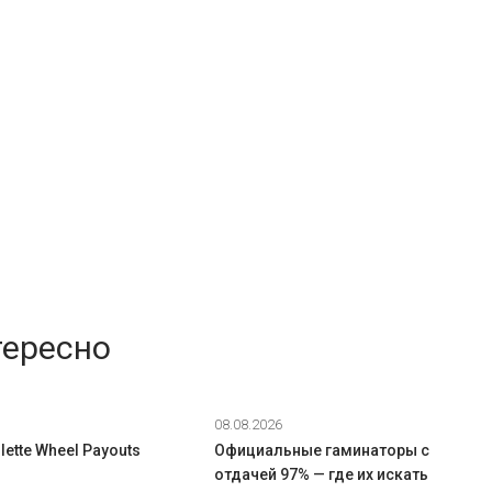
тересно
08.08.2026
ette Wheel Payouts
Официальные гаминаторы с
отдачей 97% — где их искать