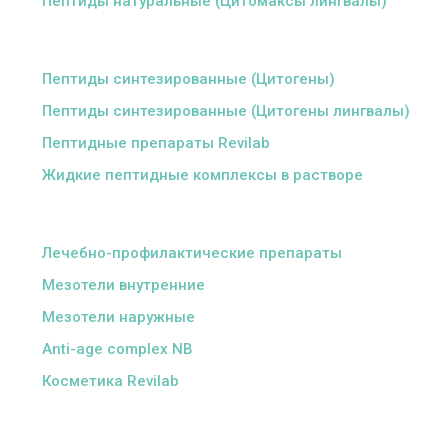
Пептиды натуральные (Цитомаксы лингвалы)
ᅠ
Пептиды синтезированные (Цитогены)
Пептиды синтезированные (Цитогены лингвалы)
Пептидные препараты Revilab
Жидкие пептидные комплексы в растворе
ᅠ
Лечебно-профилактические препараты
Мезотели внутренние
Мезотели наружные
Anti-age complex NB
Косметика Revilab
ᅠ