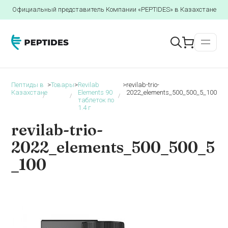
Официальный представитель Компании «PEPTIDES» в Казахстане
Пептиды в
>
Товары
>
Revilab
>
revilab-trio-
Казахстане
Elements 90
2022_elements_500_500_5_100
таблеток по
1.4 г
revilab-trio-
2022_elements_500_500_5
_100