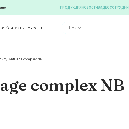
ане
ПРОДУКЦИЯ
НОВОСТИ
ВИДЕО
СОТРУДНИ
нас
Контакты
Новости
tivity. Anti-age complex NB
i-age complex NB