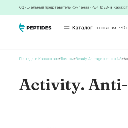
Официальный представитель Компании «PEPTIDES» в Казахст
Каталог
По органам
О 
Пептиды в Казахстане
>
Товары
>
Beauty. Anti-age complex NB
>
Ac
Activity. Ant