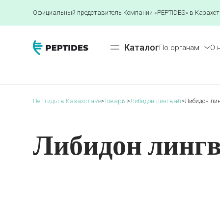
Официальный представитель Компании «PEPTIDES» в Казахст
Каталог
По органам
О 
Пептиды в Казахстане
>
Товары
>
Либидон лингвал
>
Либидон ли
Либидон линг