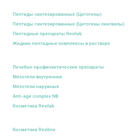
ᅠ
Пептиды синтезированные (Цитогены)
Пептиды синтезированные (Цитогены лингвалы)
Пептидные препараты Revilab
Жидкие пептидные комплексы в растворе
ᅠ
Лечебно-профилактические препараты
Мезотели внутренние
Мезотели наружные
Anti-age complex NB
Косметика Revilab
ᅠ
Косметика Reviline