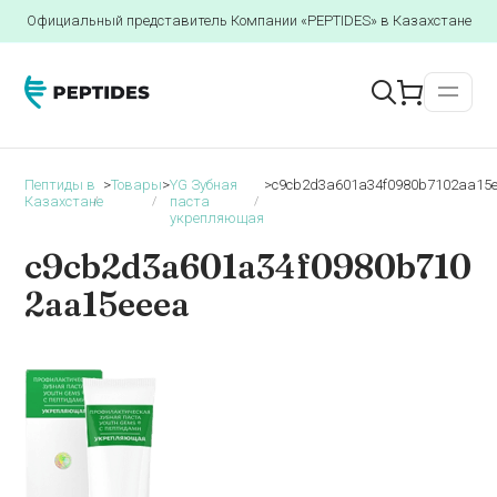
Официальный представитель Компании «PEPTIDES» в Казахстане
Пептиды в
>
Товары
>
YG Зубная
>
c9cb2d3a601a34f0980b7102aa15
Казахстане
паста
укрепляющая
c9cb2d3a601a34f0980b710
2aa15eeea