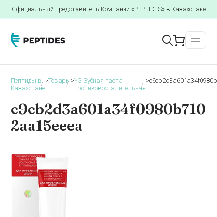
Официальный представитель Компании «PEPTIDES» в Казахстане
Пептиды в
>
Товары
>
YG Зубная паста
>
c9cb2d3a601a34f0980
Казахстане
противовоспалительная
c9cb2d3a601a34f0980b710
2aa15eeea