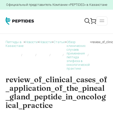
Официальный представитель Компании «PEPTIDES» в Казахстане
Пептиды в
>
Новости
>
Новости
>
Статьи
>
Обзор
>
review_of_clin
Казахстане
клинических
случаев
применения
пептида
эпифиза в
онкологической
практике
review_of_clinical_cases_of
_application_of_the_pineal
_gland_peptide_in_oncolog
ical_practice